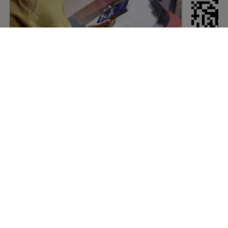
De
Volkswagen
-app
– de digitale
begeleider voor je
Volkswagen
Met de
Volkswagen
-app kun je gemakkelijk toegang krijgen
tot de digitale diensten van je
Volkswagen
. De app is een
vereiste om deze diensten te activeren en je auto te
koppelen. De app geeft je toegang tot de diensten van VW
Connect, We Connect of Car-Net en geeft je de
mogelijkheid om bijvoorbeeld een routeplanning te maken
en de status van de auto te controleren. Met We Charge