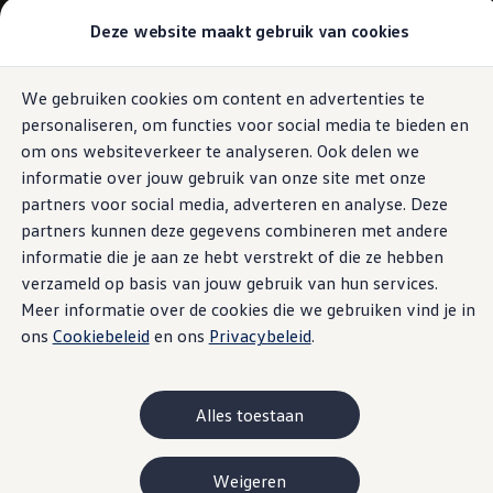
Modellen & Samenstellen
Deze website maakt gebruik van cookies
Stel jouw Volkswagen samen
Onze voorraad
Onze occasions
We gebruiken cookies om content en advertenties te
Ga naar
Ga
Bekijk onze acties
personaliseren, om functies voor social media te bieden en
pagina
naar
Vergelijk onze modellen
content
footer
Lease & Financiering
om ons websiteverkeer te analyseren. Ook delen we
Zakelijk
informatie over jouw gebruik van onze site met onze
Full Operational Lease
partners voor social media, adverteren en analyse. Deze
Financial Lease
Bijtelling
partners kunnen deze gegevens combineren met andere
Eigen bijdrage
informatie die je aan ze hebt verstrekt of die ze hebben
Help mij kiezen
verzameld op basis van jouw gebruik van hun services.
Privé
Private Lease
Meer informatie over de cookies die we gebruiken vind je in
Financieren
ons
Cookiebeleid
en ons
Privacybeleid
.
Help mij kiezen
Help mij kiezen
Full Operational Lease
Private Lease
Alles toestaan
Verzekering
Elektrisch & Hybride
Hybride rijden
Weigeren
Hybride modellen