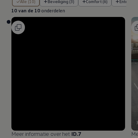
Alle (10)
Beveiliging (3)
Comfort (6)
Entertain
10 van de 10
onderdelen
Meer informatie over het
ID.7
Me