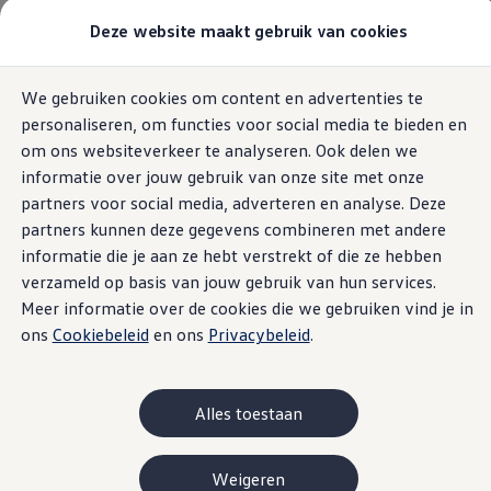
Modellen & Samenstellen
Deze website maakt gebruik van cookies
Stel jouw Volkswagen samen
Onze voorraad
Onze occasions
Home
Modellen & Samenstellen
We gebruiken cookies om content en advertenties te
Ga naar
Ga
Bekijk onze acties
personaliseren, om functies voor social media te bieden en
pagina
naar
Vergelijk onze modellen
content
footer
Lease & Financiering
om ons websiteverkeer te analyseren. Ook delen we
Zakelijk
20
Modellen
informatie over jouw gebruik van onze site met onze
Full Operational Lease
partners voor social media, adverteren en analyse. Deze
Financial Lease
Bijtelling
partners kunnen deze gegevens combineren met andere
Eigen bijdrage
informatie die je aan ze hebt verstrekt of die ze hebben
Help mij kiezen
Elektrisch
Benzine
Automaat
Handgeschakeld
verzameld op basis van jouw gebruik van hun services.
Privé
Private Lease
Meer informatie over de cookies die we gebruiken vind je in
Financieren
ons
Cookiebeleid
en ons
Privacybeleid
.
Nieuw
Help mij kiezen
Help mij kiezen
Full Operational Lease
Private Lease
Alles toestaan
Verzekering
Elektrisch & Hybride
Hybride rijden
Weigeren
Hybride modellen