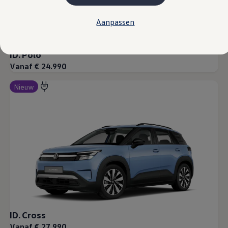
Plug-in hybride
Mild hybride
Aanpassen
Full hybride
Elektrisch rijden
Elektrische modellen
Actieradius
ID. Polo
Opladen
Vanaf € 24.990
Kosten
EV-routeplanner
Meer over opladen
Nieuw
Bereken het elektrische rijbereik
Meer over plug-in hybride
Meer over bidirectioneel laden
Service & Onderhoud
Onderhoud
Economy Service
Aircoservice
Onderhoudsbeurt
APK
Elektrisch
Pechhulp
Autosleutel kwijt
Instructieboekje
ID. Cross
ID. Software-updates
Digitale extra's
Vanaf € 27.990