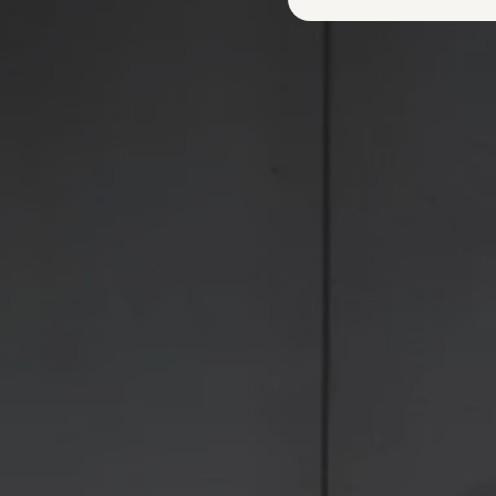
Plug-in hybride
Mild hybride
Full hybride
Elektrisch rijden
Elektrische modellen
Actieradius
Opladen
Kosten
EV-routeplanner
Meer over opladen
Bereken het elektrische rijbereik
Meer over plug-in hybride
Service & Onderhoud
Onderhoud
Economy Service
Aircoservice
Onderhoudsbeurt
APK
Elektrisch
Pechhulp
Autosleutel kwijt
Instructieboekje
ID. Software-updates
Digitale extra's
Vind diensten voor jouw model