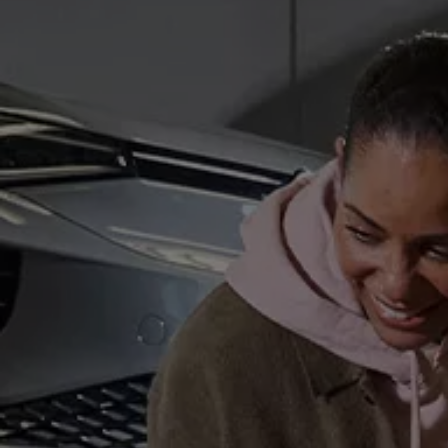
Volkswagen-apps, inloggen en shop
Mobiele telefoon en auto koppelen
Updates voor software, kaarten en radio
Veelgestelde vragen
Banden
Garantie
Navigatie-update
Service Scan
Schade
Volkswagen legt uit
Accessoires
Verzekering
Over Volkswagen
Volkswagen en TeamNL
Volkswagen en Oranje
Volkswagen en SEA Water
Volkswagen Clubs
Universele autobedrijven
Volkswagen GTI
Contact