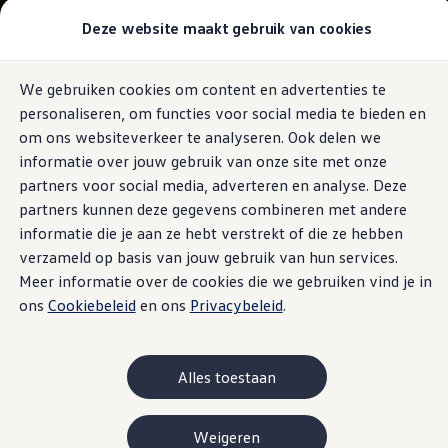
Modellen & Samenstellen
Deze website maakt gebruik van cookies
Stel jouw Volkswagen samen
Onze voorraad
Onze occasions
We gebruiken cookies om content en advertenties te
Ga naar
Ga
Bekijk onze acties
personaliseren, om functies voor social media te bieden en
pagina
naar
Vergelijk onze modellen
content
footer
Lease & Financiering
om ons websiteverkeer te analyseren. Ook delen we
Zakelijk
informatie over jouw gebruik van onze site met onze
Full Operational Lease
partners voor social media, adverteren en analyse. Deze
Financial Lease
Bijtelling
partners kunnen deze gegevens combineren met andere
Eigen bijdrage
informatie die je aan ze hebt verstrekt of die ze hebben
Help mij kiezen
verzameld op basis van jouw gebruik van hun services.
Privé
Private Lease
Meer informatie over de cookies die we gebruiken vind je in
Financieren
ons
Cookiebeleid
en ons
Privacybeleid
.
Help mij kiezen
Help mij kiezen
Full Operational Lease
Private Lease
Alles toestaan
Verzekering
Elektrisch & Hybride
Hybride rijden
Weigeren
Hybride modellen