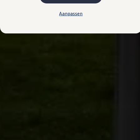
Plug-in hybride
Mild hybride
Aanpassen
Full hybride
Elektrisch rijden
Elektrische modellen
Actieradius
Opladen
Kosten
EV-routeplanner
Meer over opladen
Bereken het elektrische rijbereik
Meer over plug-in hybride
Meer over bidirectioneel laden
Service & Onderhoud
Onderhoud
Economy Service
Aircoservice
Onderhoudsbeurt
APK
Elektrisch
Pechhulp
Autosleutel kwijt
Instructieboekje
ID. Software-updates
Digitale extra's