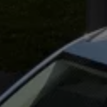
Vind diensten voor jouw model
Volkswagen-apps, inloggen en shop
Mobiele telefoon en auto koppelen
Updates voor software, kaarten en radio
Veelgestelde vragen
Banden
Garantie
Navigatie-update
Service Scan
Schade
Volkswagen legt uit
Accessoires
Verzekering
Over Volkswagen
Volkswagen en TeamNL
Volkswagen en Oranje
Volkswagen en SEA Water
Volkswagen Clubs
Universele autobedrijven
Volkswagen GTI
Contact