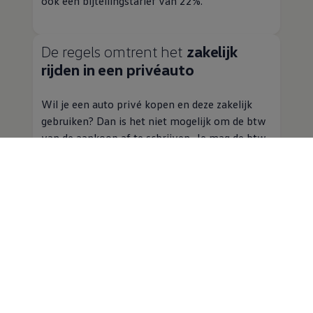
ook een bijtellingstarief van 22%.
De regels omtrent het
zakelijk
rijden
in een privéauto
Wil je een auto privé kopen en deze zakelijk
gebruiken? Dan is het niet mogelijk om de btw
van de aankoop af te schrijven. Je mag de btw
op kosten wel aftrekken, zoals onderhoud en
reparatie. Voorwaarde is wel dat je een
kilometeradministratie bijhoudt. Op die manier
toon je aan welke van de kosten een zakelijk
karakter hebben.
Kilometeradministratie
Het is dus verstandig om een
kilometeradministratie bij te houden. Hieruit