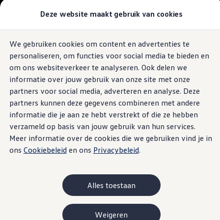
Modellen & Samenstellen
Deze website maakt gebruik van cookies
Stel jouw Volkswagen samen
Onze voorraad
De nieuwe ID. Polo
Onze occasions
We gebruiken cookies om content en advertenties te
Ga naar
Ga
Bekijk onze acties
personaliseren, om functies voor social media te bieden en
pagina
naar
Vergelijk onze modellen
Dit is 'm. En je kunt hem nu bestellen.
content
footer
Lease & Financiering
om ons websiteverkeer te analyseren. Ook delen we
Zakelijk
informatie over jouw gebruik van onze site met onze
Ontdek 'm hier
Full Operational Lease
partners voor social media, adverteren en analyse. Deze
Financial Lease
Bijtelling
partners kunnen deze gegevens combineren met andere
Stel 'm samen
Eigen bijdrage
informatie die je aan ze hebt verstrekt of die ze hebben
Help mij kiezen
verzameld op basis van jouw gebruik van hun services.
Privé
Private Lease
Meer informatie over de cookies die we gebruiken vind je in
Financieren
ons
Cookiebeleid
en ons
Privacybeleid
.
Help mij kiezen
Help mij kiezen
Full Operational Lease
Private Lease
Alles toestaan
Verzekering
Elektrisch & Hybride
Hybride rijden
Weigeren
Hybride modellen