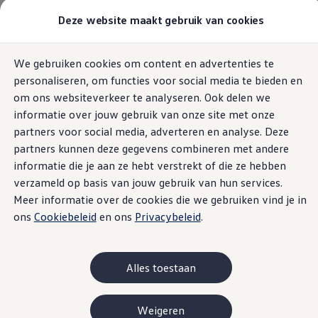
Modellen & Samenstellen
Deze website maakt gebruik van cookies
Stel jouw Volkswagen samen
Onze voorraad
Onze occasions
Home
Elektrisch & Hybride
Elektrisch rijden
We gebruiken cookies om content en advertenties te
Ga naar
Ga
Bekijk onze acties
Actieradius berekenen
personaliseren, om functies voor social media te bieden en
pagina
naar
Vergelijk onze modellen
content
footer
Lease & Financiering
om ons websiteverkeer te analyseren. Ook delen we
Zakelijk
informatie over jouw gebruik van onze site met onze
Full Operational Lease
partners voor social media, adverteren en analyse. Deze
Financial Lease
Actieradius
berekenen
Bijtelling
partners kunnen deze gegevens combineren met andere
Eigen bijdrage
informatie die je aan ze hebt verstrekt of die ze hebben
Help mij kiezen
verzameld op basis van jouw gebruik van hun services.
Privé
Private Lease
Meer informatie over de cookies die we gebruiken vind je in
Financieren
ons
Cookiebeleid
en ons
Privacybeleid
.
Help mij kiezen
Help mij kiezen
Full Operational Lease
Private Lease
Alles toestaan
Verzekering
Elektrisch & Hybride
Hybride rijden
Weigeren
Hybride modellen