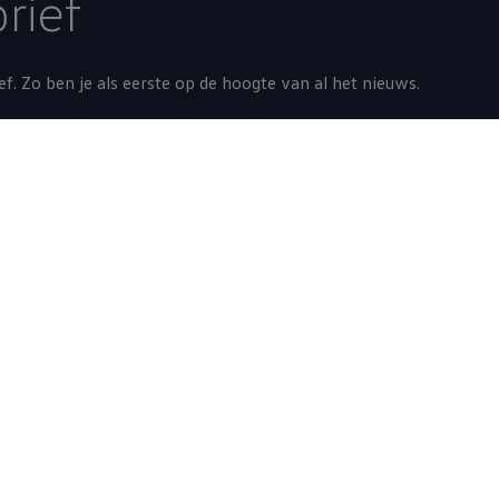
rief
ief. Zo ben je als eerste op de hoogte van al het nieuws.
Contact
Neem contact op
Veelgestelde vragen
Vind een dealer