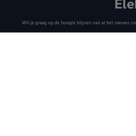
Ele
Wil je graag op de hoogte blijven van al het nieuws r
Ontdek
Sne
Alle modellen
Elek
Elektrische modellen
Hybr
Hybride modellen
Acti