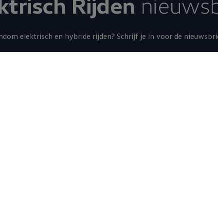
ktrisch Rijden
nieuwsb
ondom elektrisch en
hybride
rijden
? Schrijf je in voor de nieuwsbr
Schrijf je in voor de nieuwsbrief
l naar
Service & Onderhoud
trisch rijden
Ontdek onze service
ide rijden
Maak werkplaatsafspraak
eradius
Accessoires