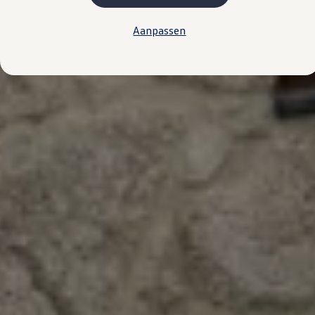
Plug-in hybride
Mild hybride
Aanpassen
Full hybride
Elektrisch rijden
Elektrische modellen
Actieradius
Opladen
Kosten
EV-routeplanner
Meer over opladen
Bereken het elektrische rijbereik
Meer over plug-in hybride
Meer over bidirectioneel laden
Service & Onderhoud
Onderhoud
Economy Service
Aircoservice
Onderhoudsbeurt
APK
Elektrisch
Pechhulp
Autosleutel kwijt
Instructieboekje
ID. Software-updates
Digitale extra's