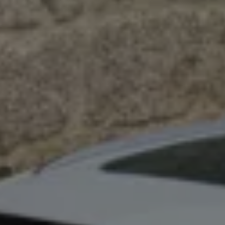
Vind diensten voor jouw model
Volkswagen-apps, inloggen en shop
Mobiele telefoon en auto koppelen
Updates voor software, kaarten en radio
Veelgestelde vragen
Banden
Garantie
Navigatie-update
Service Scan
Schade
Volkswagen legt uit
Accessoires
Verzekering
Over Volkswagen
Volkswagen en TeamNL
Volkswagen en Oranje
Volkswagen en SEA Water
Volkswagen Clubs
Universele autobedrijven
Volkswagen GTI
Contact