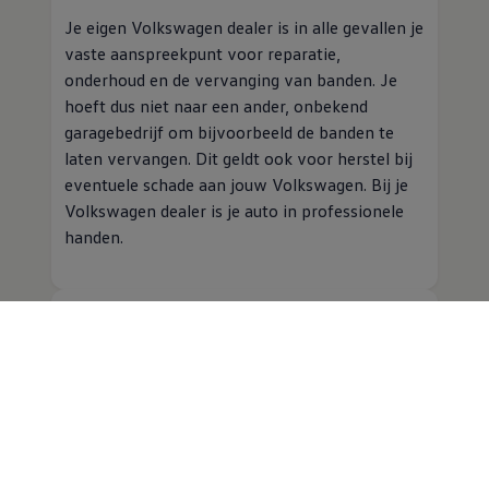
Je eigen
Volkswagen
dealer is in alle gevallen je
vaste aanspreekpunt voor reparatie,
onderhoud en de vervanging van banden. Je
hoeft dus niet naar een ander, onbekend
garagebedrijf om bijvoorbeeld de banden te
laten vervangen. Dit geldt ook voor herstel bij
eventuele schade aan jouw
Volkswagen
. Bij je
Volkswagen
dealer is je auto in professionele
handen.
Dekking (all risk)
De verzekering bestaat uit een unieke all risk
dekking die in geval van diefstal of total loss
het verschil tussen de boekwaarde en de
dagwaarde van jouw
Volkswagen
dekt. Je sluit
hiermee elk financieel risico uit. Wanneer je