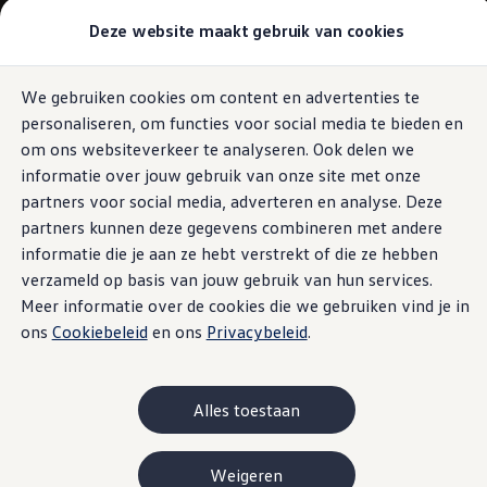
Modellen & Samenstellen
Deze website maakt gebruik van cookies
Stel jouw Volkswagen samen
Onze voorraad
Onze occasions
We gebruiken cookies om content en advertenties te
Ga naar
Ga
Bekijk onze acties
personaliseren, om functies voor social media te bieden en
pagina
naar
Vergelijk onze modellen
content
footer
Lease & Financiering
om ons websiteverkeer te analyseren. Ook delen we
Zakelijk
informatie over jouw gebruik van onze site met onze
Full Operational Lease
partners voor social media, adverteren en analyse. Deze
Financial Lease
Bijtelling
partners kunnen deze gegevens combineren met andere
Eigen bijdrage
informatie die je aan ze hebt verstrekt of die ze hebben
Help mij kiezen
verzameld op basis van jouw gebruik van hun services.
Privé
Private Lease
Meer informatie over de cookies die we gebruiken vind je in
Financieren
ons
Cookiebeleid
en ons
Privacybeleid
.
Help mij kiezen
Help mij kiezen
Full Operational Lease
Private Lease
Alles toestaan
Verzekering
Elektrisch & Hybride
Hybride rijden
Weigeren
Hybride modellen