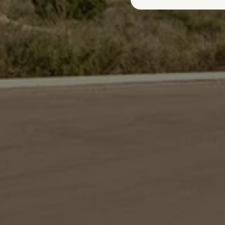
Plug-in hybride
Mild hybride
Full hybride
Elektrisch rijden
Elektrische modellen
Actieradius
Opladen
Kosten
EV-routeplanner
Meer over opladen
Bereken het elektrische rijbereik
Meer over plug-in hybride
Service & Onderhoud
Onderhoud
Economy Service
Aircoservice
Onderhoudsbeurt
APK
Elektrisch
Pechhulp
Autosleutel kwijt
Instructieboekje
ID. Software-updates
Digitale extra's
Vind diensten voor jouw model