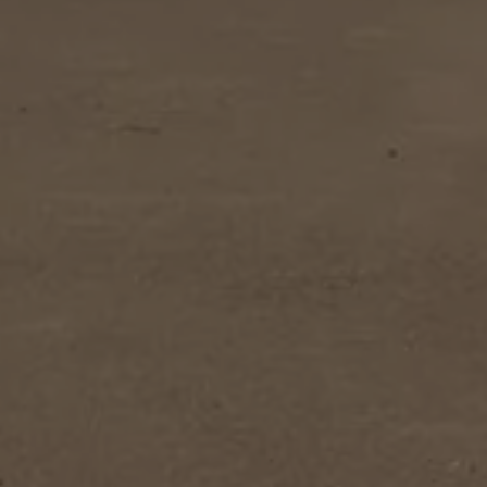
Volkswagen-apps, inloggen en shop
Mobiele telefoon en auto koppelen
Updates voor software, kaarten en radio
Veelgestelde vragen
Banden
Garantie
Navigatie-update
Service Scan
Schade
Volkswagen legt uit
Accessoires
Verzekering
Over Volkswagen
Volkswagen en TeamNL
Volkswagen en Oranje
Volkswagen en SEA Water
Volkswagen Clubs
Universele autobedrijven
Volkswagen GTI
Contact