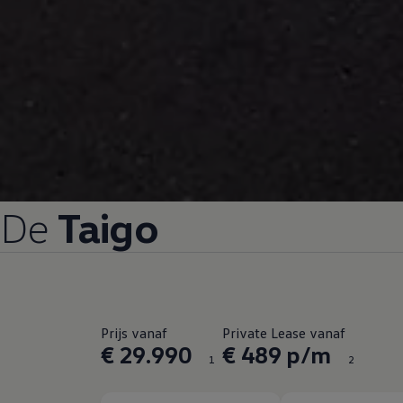
De
Taigo
Prijs vanaf
Private Lease vanaf
€ 29.990
€ 489 p/m
1
2