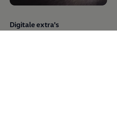
Digitale extra's
Ontdek digitale functies en diensten voor je
Volkswagen
– van activatie en praktische
toepassingen tot
updates
en verbinding met je
smartphone.
Meer over digitale extra's