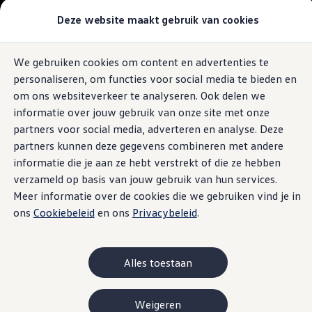
Modellen & Samenstellen
Deze website maakt gebruik van cookies
Stel jouw Volkswagen samen
Onze voorraad
Onze occasions
We gebruiken cookies om content en advertenties te
Ga naar
Ga
Bekijk onze acties
personaliseren, om functies voor social media te bieden en
pagina
naar
Vergelijk onze modellen
content
footer
Lease & Financiering
om ons websiteverkeer te analyseren. Ook delen we
Zakelijk
informatie over jouw gebruik van onze site met onze
Full Operational Lease
partners voor social media, adverteren en analyse. Deze
Financial Lease
Bijtelling
partners kunnen deze gegevens combineren met andere
Eigen bijdrage
informatie die je aan ze hebt verstrekt of die ze hebben
Help mij kiezen
verzameld op basis van jouw gebruik van hun services.
Privé
Private Lease
Meer informatie over de cookies die we gebruiken vind je in
Financieren
ons
Cookiebeleid
en ons
Privacybeleid
.
Help mij kiezen
Help mij kiezen
Full Operational Lease
Private Lease
Alles toestaan
Verzekering
Elektrisch & Hybride
Hybride rijden
Weigeren
Hybride modellen