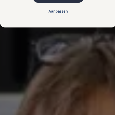
Plug-in hybride
Mild hybride
Aanpassen
Full hybride
Elektrisch rijden
Elektrische modellen
Actieradius
Opladen
Kosten
EV-routeplanner
Meer over opladen
Bereken het elektrische rijbereik
Meer over plug-in hybride
Meer over bidirectioneel laden
Service & Onderhoud
Onderhoud
Economy Service
Aircoservice
Onderhoudsbeurt
APK
Elektrisch
Pechhulp
Autosleutel kwijt
Instructieboekje
ID. Software-updates
Digitale extra's