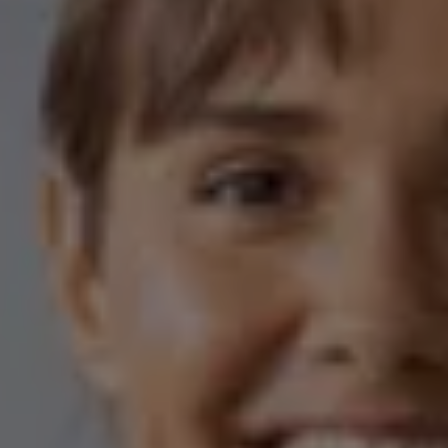
Vind diensten voor jouw model
Volkswagen-apps, inloggen en shop
Mobiele telefoon en auto koppelen
Updates voor software, kaarten en radio
Veelgestelde vragen
Banden
Garantie
Navigatie-update
Service Scan
Schade
Volkswagen legt uit
Accessoires
Verzekering
Over Volkswagen
Volkswagen en TeamNL
Volkswagen en Oranje
Volkswagen en SEA Water
Volkswagen Clubs
Universele autobedrijven
Volkswagen GTI
Contact