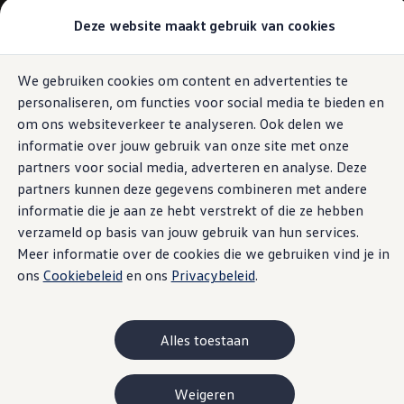
Modellen & Samenstellen
Deze website maakt gebruik van cookies
Stel jouw Volkswagen samen
Onze voorraad
Onze occasions
We gebruiken cookies om content en advertenties te
Ga naar
Ga
Bekijk onze acties
personaliseren, om functies voor social media te bieden en
pagina
naar
Vergelijk onze modellen
content
footer
Lease & Financiering
om ons websiteverkeer te analyseren. Ook delen we
Zakelijk
informatie over jouw gebruik van onze site met onze
Full Operational Lease
partners voor social media, adverteren en analyse. Deze
Financial Lease
Bijtelling
partners kunnen deze gegevens combineren met andere
Eigen bijdrage
informatie die je aan ze hebt verstrekt of die ze hebben
Help mij kiezen
verzameld op basis van jouw gebruik van hun services.
Privé
Private Lease
Meer informatie over de cookies die we gebruiken vind je in
Financieren
ons
Cookiebeleid
en ons
Privacybeleid
.
Help mij kiezen
Help mij kiezen
Full Operational Lease
Private Lease
Alles toestaan
Verzekering
Elektrisch & Hybride
Hybride rijden
Weigeren
Hybride modellen