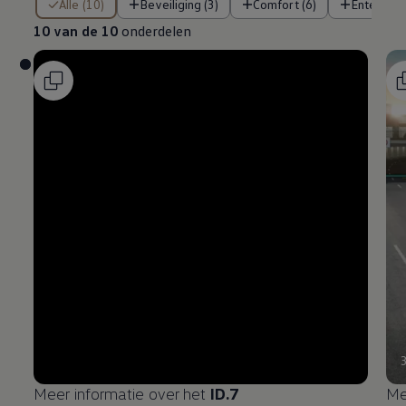
Alle (10)
Beveiliging (3)
Comfort (6)
Entertain
10 van de 10
onderdelen
Meer informatie over het
ID.7
Me