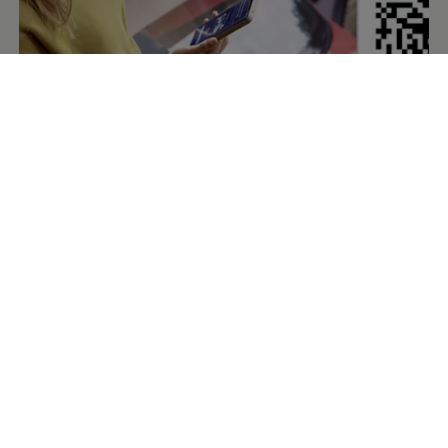
De
Volkswagen
-app
– de digitale
begeleider voor je
Volkswagen
Met de
Volkswagen
-app kun je gemakkelijk toegang krijgen
tot de digitale diensten van je
Volkswagen
. De app is een
vereiste om deze diensten te activeren en je auto te
koppelen. De app geeft je toegang tot de diensten van VW
Connect, We Connect of Car-Net en geeft je de
mogelijkheid om bijvoorbeeld een routeplanning te maken
en de status van de auto te controleren. Met We Charge