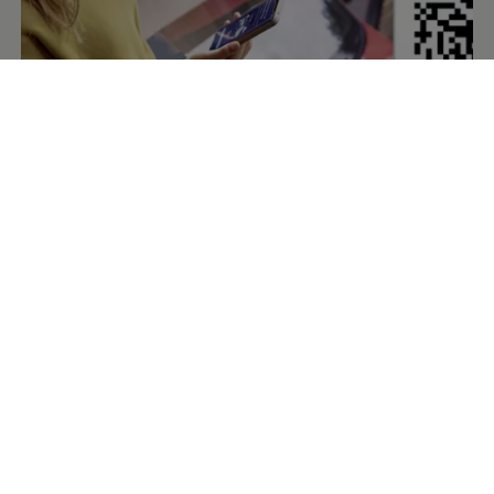
De
Volkswagen
-app
– de digitale
begeleider voor je
Volkswagen
Met de
Volkswagen
-app kun je gemakkelijk toegang krijgen
tot de digitale diensten van je
Volkswagen
. De app is een
vereiste om deze diensten te activeren en je auto te
koppelen. De app geeft je toegang tot de diensten van VW
Connect, We Connect of Car-Net en geeft je de
mogelijkheid om bijvoorbeeld een routeplanning te maken
en de status van de auto te controleren. Met We Charge