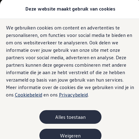
Modellen & Samenstellen
Deze website maakt gebruik van cookies
Stel jouw Volkswagen samen
Onze voorraad
Onze occasions
We gebruiken cookies om content en advertenties te
Ga naar
Ga
Bekijk onze acties
personaliseren, om functies voor social media te bieden en
pagina
naar
Vergelijk onze modellen
content
footer
Lease & Financiering
om ons websiteverkeer te analyseren. Ook delen we
Zakelijk
informatie over jouw gebruik van onze site met onze
Full Operational Lease
partners voor social media, adverteren en analyse. Deze
Financial Lease
Bijtelling
partners kunnen deze gegevens combineren met andere
Eigen bijdrage
informatie die je aan ze hebt verstrekt of die ze hebben
Help mij kiezen
verzameld op basis van jouw gebruik van hun services.
Privé
Private Lease
Meer informatie over de cookies die we gebruiken vind je in
Financieren
ons
Cookiebeleid
en ons
Privacybeleid
.
Help mij kiezen
Help mij kiezen
Full Operational Lease
Private Lease
Alles toestaan
Verzekering
Elektrisch & Hybride
Hybride rijden
Weigeren
Hybride modellen