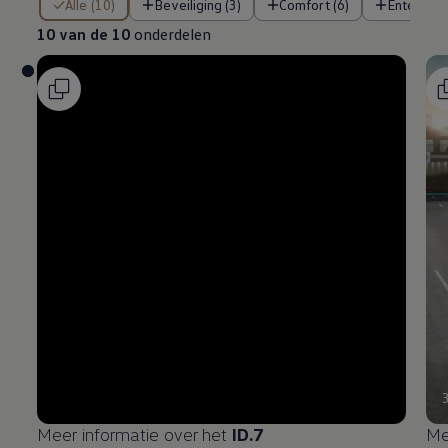
Alle (10)
Beveiliging (3)
Comfort (6)
Entertain
10 van de 10
onderdelen
Meer informatie over het
ID.7
Me