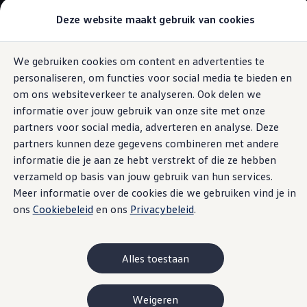
Modellen & Samenstellen
Deze website maakt gebruik van cookies
Stel jouw Volkswagen samen
Onze voorraad
Onze occasions
We gebruiken cookies om content en advertenties te
Ga naar
Ga
Bekijk onze acties
personaliseren, om functies voor social media te bieden en
pagina
naar
Vergelijk onze modellen
Technische gegevens
content
footer
Lease & Financiering
om ons websiteverkeer te analyseren. Ook delen we
Zakelijk
informatie over jouw gebruik van onze site met onze
Full Operational Lease
partners voor social media, adverteren en analyse. Deze
Financial Lease
Bijtelling
partners kunnen deze gegevens combineren met andere
Eigen bijdrage
informatie die je aan ze hebt verstrekt of die ze hebben
Help mij kiezen
verzameld op basis van jouw gebruik van hun services.
Privé
Private Lease
Meer informatie over de cookies die we gebruiken vind je in
Financieren
ons
Cookiebeleid
en ons
Privacybeleid
.
Help mij kiezen
Help mij kiezen
Full Operational Lease
Private Lease
Alles toestaan
Verzekering
Elektrisch & Hybride
Hybride rijden
Weigeren
Hybride modellen