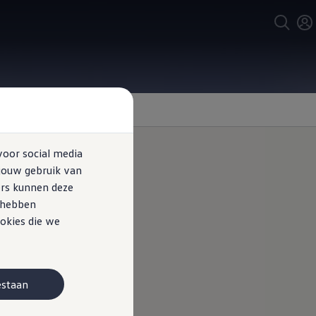
voor social media
jouw gebruik van
ers kunnen deze
esystemen
e hebben
okies die we
estaan