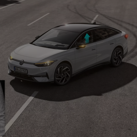
W tot 80% in
Ruimte voor genoeg bagage
383 liter