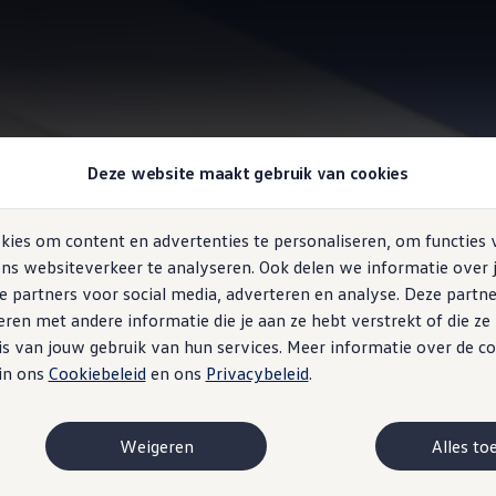
Assistentiesystemen
Deze website maakt gebruik van cookies
ies om content en advertenties te personaliseren, om functies 
ns websiteverkeer te analyseren. Ook delen we informatie over 
e partners voor social media, adverteren en analyse. Deze partn
voorop: de assistenti
en met andere informatie die je aan ze hebt verstrekt of die z
s van jouw gebruik van hun services. Meer informatie over de co
we ID.3 Neo
 in ons
Cookiebeleid
en ons
Privacybeleid
.
Weigeren
Alles to
e rit veilig af te leggen: