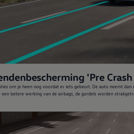
tendenbescherming 'Pre Crash
aties om je heen nog voordat er iets gebeurt. De auto neemt dan
 een betere werking van de airbags, de gordels worden strakget