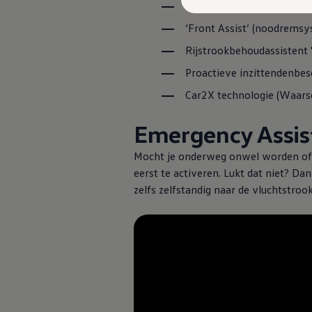
Emergency Assist
Plug-in hybride
Mild hybride
‘Front Assist’ (noodrems
Full hybride
Elektrisch rijden
Rijstrookbehoudassistent '
Elektrische modellen
Actieradius
Proactieve inzittendenbes
Opladen
Kosten
Car2X technologie (Waars
EV-routeplanner
Meer over opladen
Emergency Assis
Bereken het elektrische rijbereik
Meer over plug-in hybride
Mocht je onderweg onwel worden of d
Meer over bidirectioneel laden
Service & Onderhoud
eerst te activeren. Lukt dat niet? Da
Onderhoud
zelfs zelfstandig naar de vluchtstroo
Economy Service
Aircoservice
Onderhoudsbeurt
APK
Elektrisch
Pechhulp
Autosleutel kwijt
Instructieboekje
ID. Software-updates
Digitale extra's