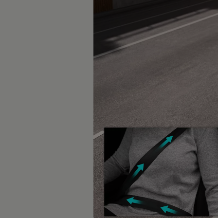
De nieuwe ID.3 Neo
Prijs vanaf
Private Lease vanaf
€ 32.990
€ 559 p/m
1
2
Elektrisch rijbereik tot
Snelladen met 183 k
629 km
29 min