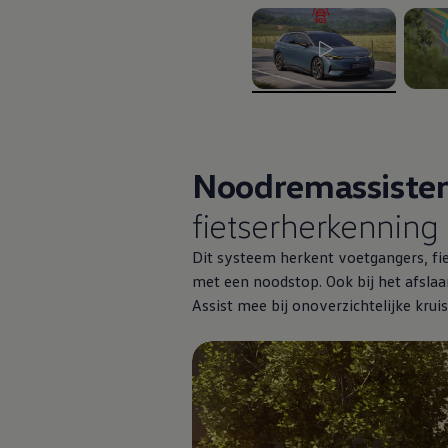
, 1 van de 2
, 2 va
Noodremassistent
fietserherkenning
Dit systeem herkent voetgangers, fiet
met een noodstop. Ook bij het afslaa
Assist mee bij onoverzichtelijke kruis