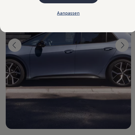
Plug-in hybride
Mild hybride
Aanpassen
Full hybride
Elektrisch rijden
Elektrische modellen
Actieradius
Opladen
Kosten
EV-routeplanner
Meer over opladen
Bereken het elektrische rijbereik
Meer over plug-in hybride
Meer over bidirectioneel laden
Service & Onderhoud
Onderhoud
Economy Service
Aircoservice
Onderhoudsbeurt
APK
Elektrisch
Pechhulp
Autosleutel kwijt
Instructieboekje
ID. Software-updates
Digitale extra's