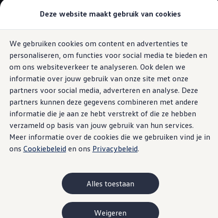
Modellen & Samenstellen
Deze website maakt gebruik van cookies
Stel jouw Volkswagen samen
Onze voorraad
Onze occasions
We gebruiken cookies om content en advertenties te
Ga naar
Ga
Bekijk onze acties
personaliseren, om functies voor social media te bieden en
pagina
naar
Vergelijk onze modellen
Exterieur
content
footer
Lease & Financiering
om ons websiteverkeer te analyseren. Ook delen we
Zakelijk
informatie over jouw gebruik van onze site met onze
Full Operational Lease
partners voor social media, adverteren en analyse. Deze
Financial Lease
Bijtelling
partners kunnen deze gegevens combineren met andere
Strak ontwerp.
Eigen bijdrage
informatie die je aan ze hebt verstrekt of die ze hebben
Help mij kiezen
verzameld op basis van jouw gebruik van hun services.
Privé
Helemaal nieuw.
Private Lease
Meer informatie over de cookies die we gebruiken vind je in
Financieren
ons
Cookiebeleid
en ons
Privacybeleid
.
Help mij kiezen
Help mij kiezen
Full Operational Lease
Private Lease
Alles toestaan
Verzekering
Elektrisch & Hybride
Hybride rijden
Weigeren
Hybride modellen