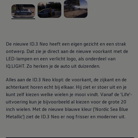
Vind diensten voor jouw model
Volkswagen-apps, inloggen en shop
Mobiele telefoon en auto koppelen
Updates voor software, kaarten en radio
, 1 van de 3
, 2 van de 3
, 3 van de 3
Veelgestelde vragen
Banden
Garantie
Navigatie-update
De nieuwe ID.3 Neo heeft een eigen gezicht en een strak
Service Scan
ontwerp. Dat zie je direct aan de nieuwe voorkant met de
Schade
LED-lampen en een verlicht logo, als onderdeel van
Volkswagen legt uit
Accessoires
IQ.LIGHT. Zo herken je de auto uit duizenden.
Verzekering
Over Volkswagen
Alles aan de ID.3 Neo klopt: de voorkant, de zijkant en de
Volkswagen en TeamNL
Volkswagen en Oranje
achterkant horen echt bij elkaar. Hij ziet er stoer uit en je
Volkswagen en SEA Water
kunt zelf kiezen welke wielen je mooi vindt. Vanaf de 'Life'-
Volkswagen Clubs
uitvoering kun je bijvoorbeeld al kiezen voor de grote 20
Universele autobedrijven
Volkswagen GTI
inch wielen. Met de nieuwe blauwe kleur ('Nordic Sea Blue
Contact
Metallic') ziet de ID.3 Neo er nog frisser en moderner uit.