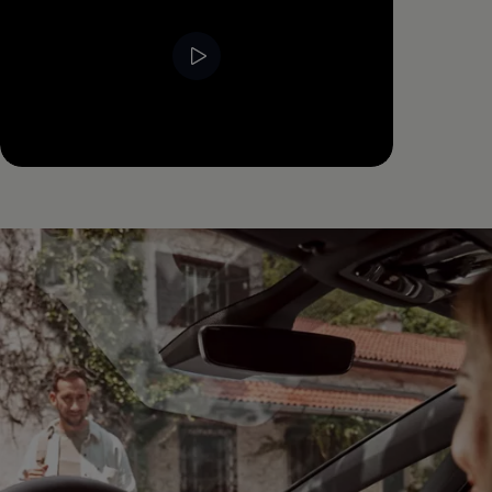
--:--
Resterende tijd, --:--