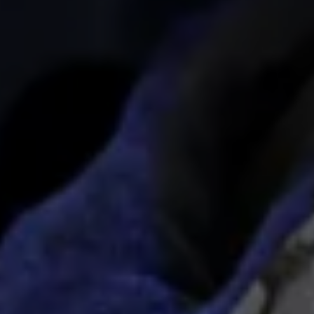
Volkswagen-apps, inloggen en shop
Mobiele telefoon en auto koppelen
Updates voor software, kaarten en radio
Veelgestelde vragen
Banden
Garantie
Navigatie-update
Service Scan
Schade
Volkswagen legt uit
Accessoires
Verzekering
Over Volkswagen
Volkswagen en TeamNL
Volkswagen en Oranje
Volkswagen en SEA Water
Volkswagen Clubs
Universele autobedrijven
Volkswagen GTI
Contact