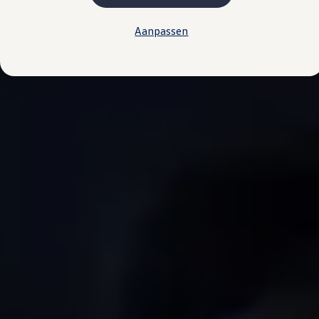
Plug-in hybride
Mild hybride
Aanpassen
Full hybride
Elektrisch rijden
Elektrische modellen
Actieradius
Opladen
Kosten
EV-routeplanner
Meer over opladen
Bereken het elektrische rijbereik
Meer over plug-in hybride
Service & Onderhoud
Onderhoud
Economy Service
Aircoservice
Onderhoudsbeurt
APK
Elektrisch
Pechhulp
Autosleutel kwijt
Instructieboekje
ID. Software-updates
Digitale extra's
Vind diensten voor jouw model