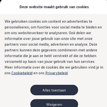
Modellen & Samenstellen
Deze website maakt gebruik van cookies
Stel jouw Volkswagen samen
Onze voorraad
Onze occasions
We gebruiken cookies om content en advertenties te
Ga naar
Ga
Bekijk onze acties
personaliseren, om functies voor social media te bieden en
pagina
naar
Vergelijk onze modellen
content
footer
Lease & Financiering
om ons websiteverkeer te analyseren. Ook delen we
Zakelijk
informatie over jouw gebruik van onze site met onze
Full Operational Lease
partners voor social media, adverteren en analyse. Deze
Financial Lease
Bijtelling
partners kunnen deze gegevens combineren met andere
Eigen bijdrage
informatie die je aan ze hebt verstrekt of die ze hebben
Help mij kiezen
verzameld op basis van jouw gebruik van hun services.
Privé
Private Lease
Meer informatie over de cookies die we gebruiken vind je in
Financieren
ons
Cookiebeleid
en ons
Privacybeleid
.
Help mij kiezen
Help mij kiezen
Full Operational Lease
Private Lease
Alles toestaan
Verzekering
Elektrisch & Hybride
Hybride rijden
Weigeren
Hybride modellen