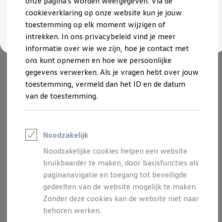
onze pagina's worden weergegeven. Via de
Plug-in hybride
cookieverklaring op onze website kun je jouw
Mild hybride
Aanpassen
Full hybride
toestemming op elk moment wijzigen of
Elektrisch rijden
intrekken. In ons privacybeleid vind je meer
Elektrische modellen
informatie over wie we zijn, hoe je contact met
Actieradius
Opladen
ons kunt opnemen en hoe we persoonlijke
Kosten
gegevens verwerken. Als je vragen hebt over jouw
EV-routeplanner
toestemming, vermeld dan het ID en de datum
Meer over opladen
Bereken het elektrische rijbereik
van de toestemming.
Meer over plug-in hybride
Meer over bidirectioneel laden
Service & Onderhoud
Onderhoud
Noodzakelijk
Economy Service
Aircoservice
Noodzakelijke cookies helpen een website
Onderhoudsbeurt
bruikbaarder te maken, door basisfuncties als
APK
Elektrisch
paginanavigatie en toegang tot beveiligde
Pechhulp
gedeelten van de website mogelijk te maken.
Autosleutel kwijt
Zonder deze cookies kan de website niet naar
Instructieboekje
ID. Software-updates
behoren werken.
Digitale extra's