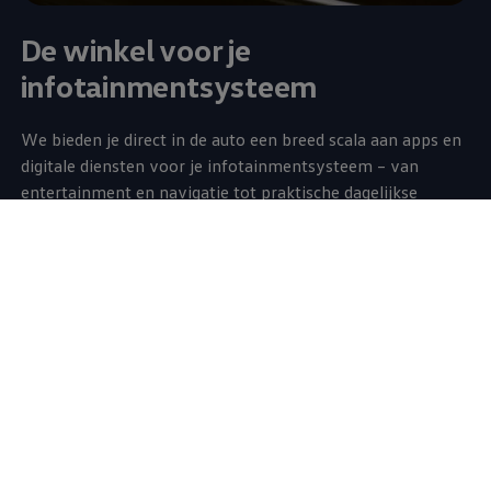
De winkel voor je
infotainmentsysteem
We bieden je direct in de auto een breed scala aan apps en
digitale diensten voor je infotainmentsysteem – van
entertainment en navigatie tot praktische dagelijkse
hulpmiddelen.
Naast
Volkswagen
-apps vind je hier ook veel apps van
andere aanbieders. Deze zijn exclusief verkrijgbaar in de In-
Car Shop en vullen het assortiment van de VW Connect
Shop aan met extra functies, die speciaal bedoeld zijn voor
gebruik in de auto. Voor sommige van deze diensten is een
actieve dataverbinding nodig. Daar kun je datapakketten
van externe mobiele telefoonproviders voor gebruiken,
eenvoudig en handig direct in de auto.