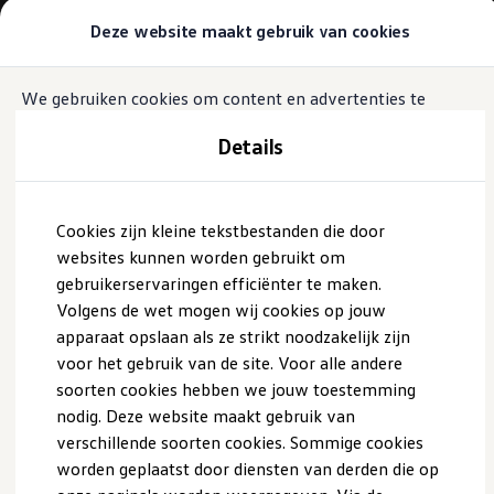
Modellen & Samenstellen
Deze website maakt gebruik van cookies
Stel jouw Volkswagen samen
Onze voorraad
Onze occasions
We gebruiken cookies om content en advertenties te
Ga naar
Ga
Bekijk onze acties
personaliseren, om functies voor social media te bieden en
pagina
naar
Vergelijk onze modellen
Details
content
footer
Lease & Financiering
om ons websiteverkeer te analyseren. Ook delen we
Zakelijk
informatie over jouw gebruik van onze site met onze
Full Operational Lease
partners voor social media, adverteren en analyse. Deze
Financial Lease
Bijtelling
partners kunnen deze gegevens combineren met andere
Cookies zijn kleine tekstbestanden die door
Eigen bijdrage
informatie die je aan ze hebt verstrekt of die ze hebben
websites kunnen worden gebruikt om
Help mij kiezen
verzameld op basis van jouw gebruik van hun services.
gebruikerservaringen efficiënter te maken.
Privé
Private Lease
Meer informatie over de cookies die we gebruiken vind je in
Volgens de wet mogen wij cookies op jouw
Financieren
ons
Cookiebeleid
en ons
Privacybeleid
.
apparaat opslaan als ze strikt noodzakelijk zijn
Help mij kiezen
voor het gebruik van de site. Voor alle andere
Help mij kiezen
Full Operational Lease
soorten cookies hebben we jouw toestemming
Private Lease
Alles toestaan
nodig. Deze website maakt gebruik van
Verzekering
verschillende soorten cookies. Sommige cookies
Elektrisch & Hybride
Hybride rijden
worden geplaatst door diensten van derden die op
Weigeren
Hybride modellen