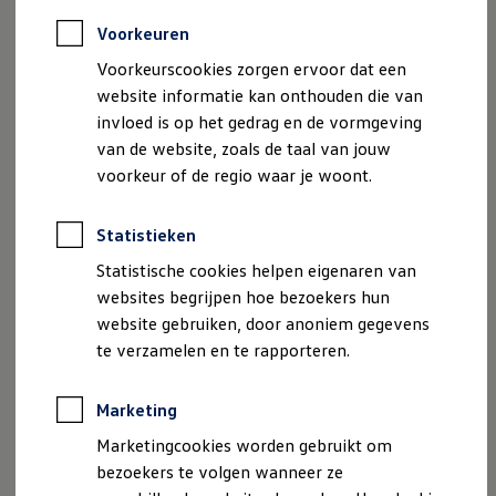
Vind diensten voor jouw model
Volkswagen-apps, inloggen en shop
Voorkeuren
Mobiele telefoon en auto koppelen
Voorkeurscookies zorgen ervoor dat een
Updates voor software, kaarten en radio
Veelgestelde vragen
website informatie kan onthouden die van
Banden
invloed is op het gedrag en de vormgeving
Garantie
van de website, zoals de taal van jouw
Navigatie-update
Service Scan
voorkeur of de regio waar je woont.
Schade
Volkswagen legt uit
Accessoires
Statistieken
Verzekering
Statistische cookies helpen eigenaren van
Over Volkswagen
Volkswagen en TeamNL
websites begrijpen hoe bezoekers hun
Volkswagen en Oranje
website gebruiken, door anoniem gegevens
Volkswagen en SEA Water
te verzamelen en te rapporteren.
Volkswagen Clubs
Universele autobedrijven
Volkswagen GTI
Marketing
Contact
Marketingcookies worden gebruikt om
bezoekers te volgen wanneer ze