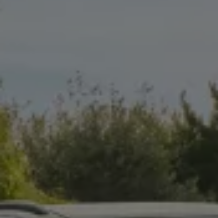
Volkswagen-apps, inloggen en shop
Mobiele telefoon en auto koppelen
Updates voor software, kaarten en radio
Veelgestelde vragen
Banden
Garantie
Navigatie-update
Service Scan
Schade
Volkswagen legt uit
Accessoires
Verzekering
Over Volkswagen
Volkswagen en TeamNL
Volkswagen en Oranje
Volkswagen en SEA Water
Volkswagen Clubs
Universele autobedrijven
Volkswagen GTI
Contact