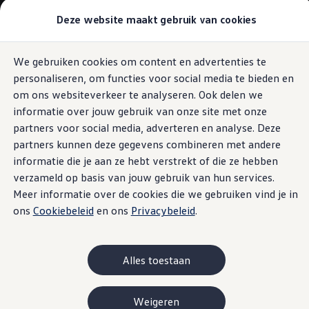
Modellen & Samenstellen
Deze website maakt gebruik van cookies
Stel jouw Volkswagen samen
Onze voorraad
Onze occasions
We gebruiken cookies om content en advertenties te
Ga naar
Ga
Bekijk onze acties
personaliseren, om functies voor social media te bieden en
pagina
naar
Vergelijk onze modellen
content
footer
Lease & Financiering
om ons websiteverkeer te analyseren. Ook delen we
Zakelijk
informatie over jouw gebruik van onze site met onze
Full Operational Lease
partners voor social media, adverteren en analyse. Deze
Financial Lease
Bijtelling
partners kunnen deze gegevens combineren met andere
Eigen bijdrage
informatie die je aan ze hebt verstrekt of die ze hebben
Help mij kiezen
verzameld op basis van jouw gebruik van hun services.
Privé
Private Lease
Meer informatie over de cookies die we gebruiken vind je in
Financieren
ons
Cookiebeleid
en ons
Privacybeleid
.
Help mij kiezen
Help mij kiezen
Full Operational Lease
Private Lease
Alles toestaan
Verzekering
Elektrisch & Hybride
Hybride rijden
Weigeren
Hybride modellen