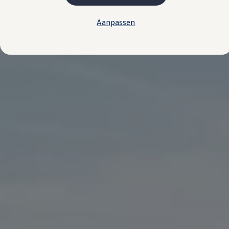
Plug-in hybride
Mild hybride
Aanpassen
Full hybride
Elektrisch rijden
Elektrische modellen
Actieradius
Opladen
Kosten
EV-routeplanner
Meer over opladen
Bereken het elektrische rijbereik
Meer over plug-in hybride
Service & Onderhoud
Onderhoud
Economy Service
Aircoservice
Onderhoudsbeurt
APK
Elektrisch
Pechhulp
Autosleutel kwijt
Instructieboekje
ID. Software-updates
Digitale extra's
Vind diensten voor jouw model