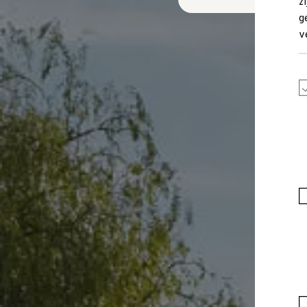
z
Plug-in hybride
g
Mild hybride
Full hybride
v
Elektrisch rijden
Elektrische modellen
Actieradius
Opladen
Kosten
EV-routeplanner
Meer over opladen
Bereken het elektrische rijbereik
Meer over plug-in hybride
Service & Onderhoud
Onderhoud
Economy Service
Aircoservice
Onderhoudsbeurt
APK
Elektrisch
Pechhulp
Autosleutel kwijt
Instructieboekje
ID. Software-updates
Digitale extra's
Vind diensten voor jouw model