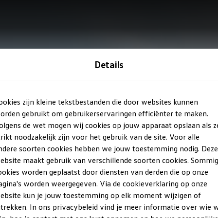
Details
Deze website maakt gebruik van cookies
ookies zijn kleine tekstbestanden die door websites kunnen
ies om content en advertenties te personaliseren, om functies 
orden gebruikt om gebruikerservaringen efficiënter te maken.
ns websiteverkeer te analyseren. Ook delen we informatie over 
olgens de wet mogen wij cookies op jouw apparaat opslaan als z
e partners voor social media, adverteren en analyse. Deze partn
trikt noodzakelijk zijn voor het gebruik van de site. Voor alle
en met andere informatie die je aan ze hebt verstrekt of die z
ndere soorten cookies hebben we jouw toestemming nodig. Deze
s van jouw gebruik van hun services. Meer informatie over de co
ebsite maakt gebruik van verschillende soorten cookies. Sommi
 in ons
Cookiebeleid
en ons
Privacybeleid
.
ookies worden geplaatst door diensten van derden die op onze
agina's worden weergegeven. Via de cookieverklaring op onze
ebsite kun je jouw toestemming op elk moment wijzigen of
Weigeren
Alles to
ntrekken. In ons privacybeleid vind je meer informatie over wie 