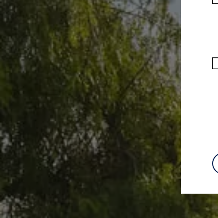
Volkswagen-apps, inloggen en shop
Mobiele telefoon en auto koppelen
Updates voor software, kaarten en radio
Veelgestelde vragen
Banden
Garantie
Navigatie-update
Service Scan
Schade
Volkswagen legt uit
Accessoires
Verzekering
Over Volkswagen
Volkswagen en TeamNL
Volkswagen en Oranje
Volkswagen en SEA Water
Volkswagen Clubs
Universele autobedrijven
Volkswagen GTI
Contact