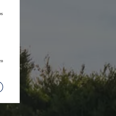
ns
zo