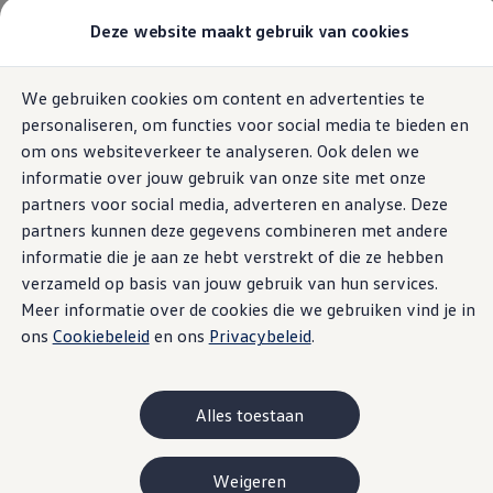
Modellen & Samenstellen
Deze website maakt gebruik van cookies
Stel jouw Volkswagen samen
Onze voorraad
Onze occasions
Home
CIC
We gebruiken cookies om content en advertenties te
Ga naar
Ga
Bekijk onze acties
personaliseren, om functies voor social media te bieden en
pagina
naar
Vergelijk onze modellen
content
footer
Lease & Financiering
om ons websiteverkeer te analyseren. Ook delen we
Zakelijk
informatie over jouw gebruik van onze site met onze
Full Operational Lease
Uw contactpersoon
partners voor social media, adverteren en analyse. Deze
Financial Lease
Bijtelling
partners kunnen deze gegevens combineren met andere
Eigen bijdrage
informatie die je aan ze hebt verstrekt of die ze hebben
Help mij kiezen
U hebt vragen en feedback over de
verzameld op basis van jouw gebruik van hun services.
Privé
Private Lease
mobiliteitsdiensten en de connectiviteit of over
Meer informatie over de cookies die we gebruiken vind je in
Financieren
ons
Cookiebeleid
en ons
Privacybeleid
.
onderwerpen als Charging en Wallbox? Neem dan
Help mij kiezen
Help mij kiezen
gerust contact met ons op.
Full Operational Lease
Private Lease
Alles toestaan
Verzekering
Elektrisch & Hybride
Hybride rijden
Weigeren
Hybride modellen