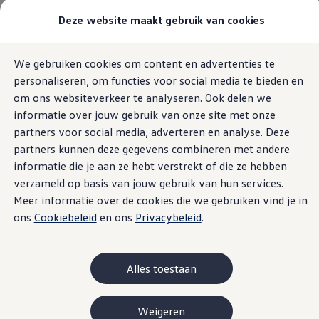
Modellen & Samenstellen
Deze website maakt gebruik van cookies
Home
ID. CROSS
Stel jouw Volkswagen samen
Onze voorraad
Onze occasions
We gebruiken cookies om content en advertenties te
Ga naar
Ga
Bekijk onze acties
personaliseren, om functies voor social media te bieden en
pagina
naar
Vergelijk onze modellen
content
footer
Lease & Financiering
om ons websiteverkeer te analyseren. Ook delen we
Zakelijk
informatie over jouw gebruik van onze site met onze
Blijf op de hoogte van
Full Operational Lease
partners voor social media, adverteren en analyse. Deze
Financial Lease
Bijtelling
partners kunnen deze gegevens combineren met andere
de ID. CROSS
Eigen bijdrage
informatie die je aan ze hebt verstrekt of die ze hebben
Help mij kiezen
verzameld op basis van jouw gebruik van hun services.
Privé
Private Lease
Meer informatie over de cookies die we gebruiken vind je in
Schrijf je in voor de nieuwsbrief, en je bent als eerste
Financieren
ons
Cookiebeleid
en ons
Privacybeleid
.
op de hoogte van alle
updates
over de ID. CROSS en
Help mij kiezen
Help mij kiezen
meer. De nieuwste onthullingen, prijsspecificaties en
Full Operational Lease
meer: vanaf nu mis je niks meer. Vul hieronder jouw
Private Lease
Alles toestaan
Verzekering
gegevens in en meld je aan. Ook ontvang je een keer
Elektrisch & Hybride
per maand het nieuws van
Volkswagen
over
Hybride rijden
Weigeren
Hybride modellen
elektrisch
rijden
.