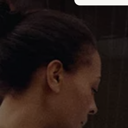
Plug-in hybride
Mild hybride
Full hybride
Elektrisch rijden
Elektrische modellen
Actieradius
Opladen
Kosten
EV-routeplanner
Meer over opladen
Bereken het elektrische rijbereik
Meer over plug-in hybride
Meer over bidirectioneel laden
Service & Onderhoud
Onderhoud
Economy Service
Aircoservice
Onderhoudsbeurt
APK
Elektrisch
Pechhulp
Autosleutel kwijt
Instructieboekje
ID. Software-updates
Digitale extra's