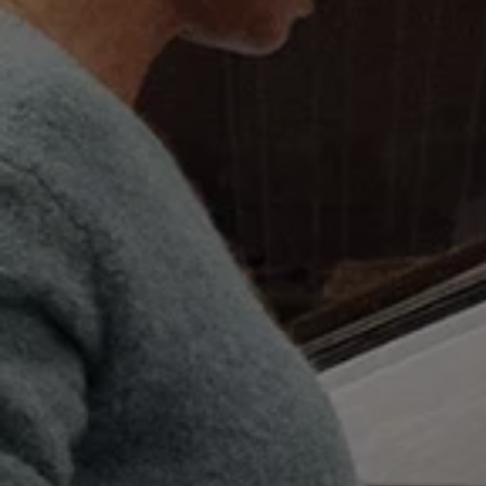
Vind diensten voor jouw model
Volkswagen-apps, inloggen en shop
Mobiele telefoon en auto koppelen
Updates voor software, kaarten en radio
Veelgestelde vragen
Banden
Garantie
Navigatie-update
Service Scan
Schade
Volkswagen legt uit
Accessoires
Verzekering
Over Volkswagen
Volkswagen en TeamNL
Volkswagen en Oranje
Volkswagen en SEA Water
Volkswagen Clubs
Universele autobedrijven
Volkswagen GTI
Contact