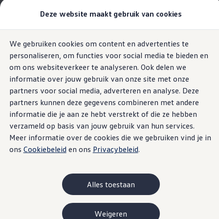
Modellen & Samenstellen
Deze website maakt gebruik van cookies
Stel jouw Volkswagen samen
Onze voorraad
Onze occasions
Home
Volkswagen AG Legal
We gebruiken cookies om content en advertenties te
Ga naar
Ga
Bekijk onze acties
personaliseren, om functies voor social media te bieden en
pagina
naar
Vergelijk onze modellen
Customer Interaction Center (CIC)
content
footer
Lease & Financiering
om ons websiteverkeer te analyseren. Ook delen we
Zakelijk
informatie over jouw gebruik van onze site met onze
Full Operational Lease
Volkswagen
AG
partners voor social media, adverteren en analyse. Deze
Financial Lease
Bijtelling
partners kunnen deze gegevens combineren met andere
Licentieaanwijzingen van
Eigen bijdrage
Impressum en juridische
informatie die je aan ze hebt verstrekt of die ze hebben
Help mij kiezen
verzameld op basis van jouw gebruik van hun services.
Privé
derden
Private Lease
documenten
Meer informatie over de cookies die we gebruiken vind je in
Financieren
ons
Cookiebeleid
en ons
Privacybeleid
.
Help mij kiezen
MIT License
Help mij kiezen
Full Operational Lease
Private Lease
babel-plugin-require-context-hook
, Version 1.0.0
Alles toestaan
Verzekering
Copyright (c) Author: Greg Smith <
smr.kyu@gmail.com
>
Elektrisch & Hybride
Hybride rijden
Weigeren
Hier vind je informatie over
Volkswagen
AG als
Hybride modellen
storybook/addon-storyshots
, Version 6.0.21