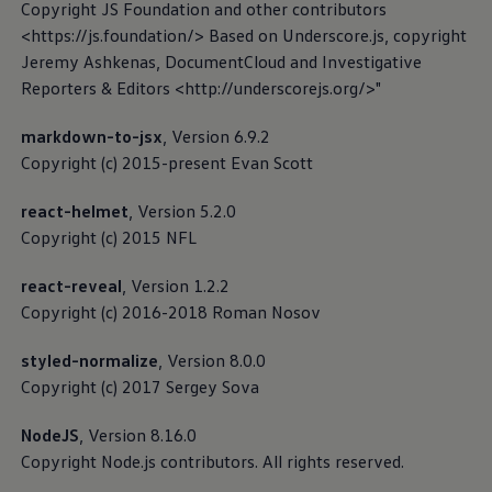
Copyright JS Foundation and other contributors
Volkswagen-apps, inloggen en shop
Mobiele telefoon en auto koppelen
<https://js.foundation/> Based on Underscore.js, copyright
Updates voor software, kaarten en radio
Jeremy Ashkenas, DocumentCloud and Investigative
Veelgestelde vragen
Reporters & Editors <http://underscorejs.org/>"
Banden
Garantie
Navigatie-update
markdown-to-jsx
, Version 6.9.2
Service Scan
Copyright (c) 2015-present Evan Scott
Schade
Volkswagen legt uit
Customer Interaction Center
Accessoires
react-helmet
, Version 5.2.0
Verzekering
Copyright (c) 2015 NFL
(CIC)
Over Volkswagen
Volkswagen en TeamNL
react-reveal
, Version 1.2.2
Volkswagen en Oranje
Het Customer Interaction Center (CIC) is
Volkswagen en SEA Water
Copyright (c) 2016-2018 Roman Nosov
Volkswagen Clubs
verantwoordelijk voor de afdeling “Hulp bij apps en
Universele autobedrijven
digitale diensten”. Via het CIC heb je de mogelijkheid
styled-normalize
, Version 8.0.0
Volkswagen GTI
om met aangelegenheden inzake onze digitale
Copyright (c) 2017 Sergey Sova
Contact
diensten of apps contact op te nemen met het CIC.
NodeJS
, Version 8.16.0
Privacybeleid
Copyright Node.js contributors. All rights reserved.