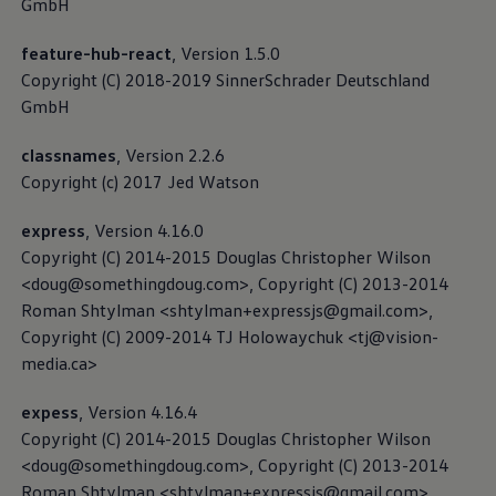
GmbH
feature-hub-react
, Version 1.5.0
Copyright (C) 2018-2019 SinnerSchrader Deutschland
GmbH
classnames
, Version 2.2.6
Copyright (c) 2017 Jed Watson
express
, Version 4.16.0
Copyright (C) 2014-2015 Douglas Christopher Wilson
<
doug@somethingdoug.com
>, Copyright (C) 2013-2014
Roman Shtylman <
shtylman+expressjs@gmail.com
>,
Copyright (C) 2009-2014 TJ Holowaychuk <
tj@vision-
media.ca
>
expess
, Version 4.16.4
Copyright (C) 2014-2015 Douglas Christopher Wilson
<
doug@somethingdoug.com
>, Copyright (C) 2013-2014
Roman Shtylman <
shtylman+expressjs@gmail.com
>,