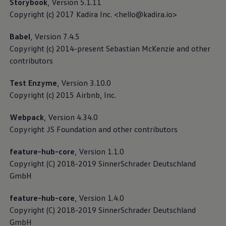
Storybook
, Version 5.1.11
Copyright (c) 2017 Kadira Inc. <
hello@kadira.io
>
Met de digitale handleiding vind je snel gedetailleerde
informatie over je voertuig - comfortabel op internet
Babel
, Version 7.4.5
via je pc of mobiele apparaat. Het enige dat je nodig
Copyright (c) 2014-present Sebastian McKenzie and other
hebt, is je voertuigidentificatienummer (VIN), ook wel
contributors
VIN-nummer genoemd.
Test Enzyme
, Version 3.10.0
FOSS list
Copyright (c) 2015 Airbnb, Inc.
Privacybeleid digitale voertuigdocumentatie
Webpack
, Version 4.34.0
Copyright JS Foundation and other contributors
feature-hub-core
, Version 1.1.0
Copyright (C) 2018-2019 SinnerSchrader Deutschland
GmbH
feature-hub-core
, Version 1.4.0
Copyright (C) 2018-2019 SinnerSchrader Deutschland
GmbH