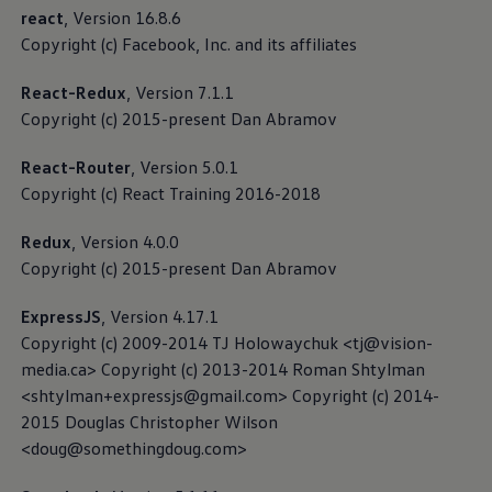
Licentieaanwijzingen van derden
react
, Version 16.8.6
Copyright (c) Facebook, Inc. and its affiliates
Cookierichtlijn
React-Redux
, Version 7.1.1
Copyright (c) 2015-present Dan Abramov
Car2X
React-Router
, Version 5.0.1
Copyright (c) React Training 2016-2018
Als je auto de Car2X-functie ondersteunt, dan kan je
auto na de activatie ervan belangrijke informatie
Redux
, Version 4.0.0
over het wegverkeer, bijvoorbeeld over ongevallen
Copyright (c) 2015-present Dan Abramov
of files, met andere verkeersdeelnemers of
vervoersinfrastructuur uitwisselen, voor zover deze
ExpressJS
, Version 4.17.1
ook de Car2X-technologie ondersteunen.
Copyright (c) 2009-2014 TJ Holowaychuk <
tj@vision-
media.ca
> Copyright (c) 2013-2014 Roman Shtylman
Privacybeleid Car2X
<
shtylman+expressjs@gmail.com
> Copyright (c) 2014-
2015 Douglas Christopher Wilson
<
doug@somethingdoug.com
>
Digitale handleiding