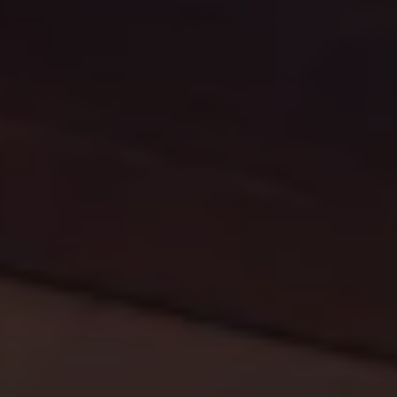
Volkswagen-apps, inloggen en shop
Mobiele telefoon en auto koppelen
Updates voor software, kaarten en radio
Veelgestelde vragen
Banden
Garantie
Navigatie-update
Service Scan
Schade
Volkswagen legt uit
Accessoires
Verzekering
Over Volkswagen
Volkswagen en TeamNL
Volkswagen en Oranje
Volkswagen en SEA Water
Volkswagen Clubs
Universele autobedrijven
Volkswagen GTI
Contact