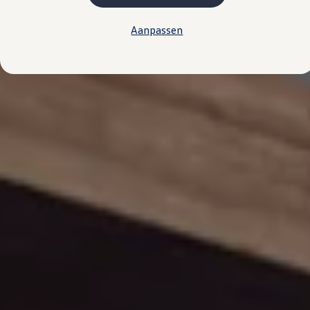
Plug-in hybride
Mild hybride
Aanpassen
Full hybride
Elektrisch rijden
Elektrische modellen
Actieradius
Opladen
Kosten
EV-routeplanner
Meer over opladen
Bereken het elektrische rijbereik
Meer over plug-in hybride
Service & Onderhoud
Onderhoud
Economy Service
Aircoservice
Onderhoudsbeurt
APK
Elektrisch
Pechhulp
Autosleutel kwijt
Instructieboekje
ID. Software-updates
Digitale extra's
Vind diensten voor jouw model