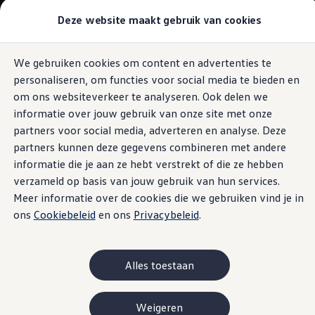
Modellen & Samenstellen
Deze website maakt gebruik van cookies
Stel jouw Volkswagen samen
Onze voorraad
Onze occasions
We gebruiken cookies om content en advertenties te
Ga naar
Ga
Bekijk onze acties
personaliseren, om functies voor social media te bieden en
pagina
naar
Vergelijk onze modellen
content
footer
Lease & Financiering
om ons websiteverkeer te analyseren. Ook delen we
Zakelijk
informatie over jouw gebruik van onze site met onze
Full Operational Lease
partners voor social media, adverteren en analyse. Deze
Financial Lease
Bijtelling
partners kunnen deze gegevens combineren met andere
Eigen bijdrage
informatie die je aan ze hebt verstrekt of die ze hebben
Help mij kiezen
verzameld op basis van jouw gebruik van hun services.
Privé
Private Lease
Meer informatie over de cookies die we gebruiken vind je in
Financieren
ons
Cookiebeleid
en ons
Privacybeleid
.
Help mij kiezen
Help mij kiezen
Full Operational Lease
Private Lease
Alles toestaan
Verzekering
Elektrisch & Hybride
Hybride rijden
Weigeren
Hybride modellen