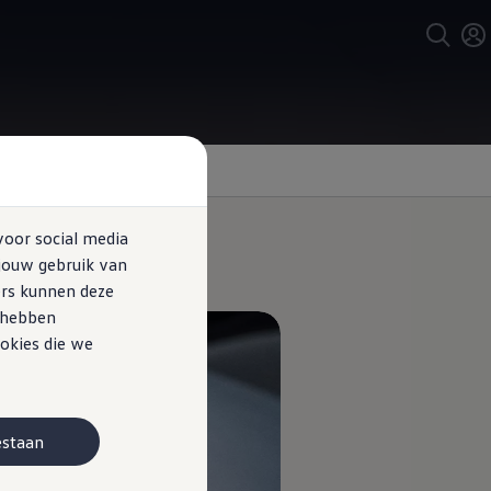
voor social media
jouw gebruik van
ers kunnen deze
e hebben
okies die we
estaan