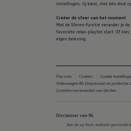
Vind diensten voor jouw model
instellingen. Jij kiest, met één druk 
Volkswagen-apps, inloggen en shop
Mobiele telefoon en auto koppelen
Creëer de sfeer van het moment
Updates voor software, kaarten en radio
Veelgestelde vragen
Met de Sferen-functie verander je de 
Banden
favoriete relax-playlist start. Of kie
Garantie
eigen beleving.
Navigatie-update
Service Scan
Schade
Volkswagen legt uit
Accessoires
Verzekering
Over Volkswagen
Pon.com
Cookies
Cookie Instelling
Volkswagen en TeamNL
Volkswagen en Oranje
Volkswagen AG (Impressum en juridische
Volkswagen en SEA Water
Licentievoorwaarden van derden
Volkswagen Clubs
Universele autobedrijven
Volkswagen GTI
Contact
Disclaimer van NL
Aan de op deze website getoonde b