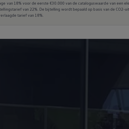
ntage van 18% voor de eerste €30.000 van de cataloguswaarde van een el
tellingstarief van 22%. De bijtelling wordt bepaald op basis van de CO2-ui
 verlaagde tarief van 18%.