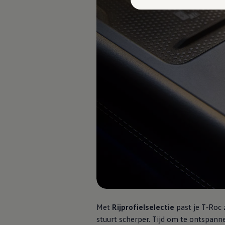
Plug-in hybride
Mild hybride
Full hybride
Elektrisch rijden
Elektrische modellen
Actieradius
Opladen
Kosten
EV-routeplanner
Meer over opladen
Bereken het elektrische rijbereik
Meer over plug-in hybride
Meer over bidirectioneel laden
Service & Onderhoud
Onderhoud
Economy Service
Aircoservice
Onderhoudsbeurt
APK
Elektrisch
Pechhulp
Autosleutel kwijt
Instructieboekje
Met
Rijprofielselectie
past je
T‑Roc
ID. Software-updates
stuurt scherper. Tijd om te ontspann
Digitale extra's