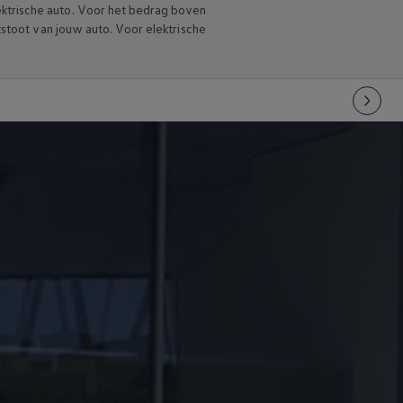
ektrische auto. Voor het bedrag boven
tstoot van jouw auto. Voor elektrische