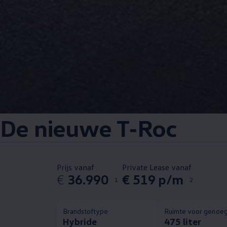
De nieuwe
T‑Roc
Prijs vanaf
Private Lease vanaf
€
36.990
€ 519 p/m
1
2
Brandstoftype
Ruimte voor genoe
Hybride
475 liter