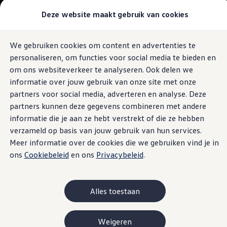
Modellen & Samenstellen
Deze website maakt gebruik van cookies
Stel jouw Volkswagen samen
Onze voorraad
Onze occasions
We gebruiken cookies om content en advertenties te
Ga naar
Ga
Bekijk onze acties
personaliseren, om functies voor social media te bieden en
pagina
naar
Vergelijk onze modellen
content
footer
Lease & Financiering
om ons websiteverkeer te analyseren. Ook delen we
Zakelijk
informatie over jouw gebruik van onze site met onze
Full Operational Lease
partners voor social media, adverteren en analyse. Deze
Financial Lease
Bijtelling
partners kunnen deze gegevens combineren met andere
Eigen bijdrage
informatie die je aan ze hebt verstrekt of die ze hebben
Help mij kiezen
verzameld op basis van jouw gebruik van hun services.
Privé
Private Lease
Meer informatie over de cookies die we gebruiken vind je in
Financieren
ons
Cookiebeleid
en ons
Privacybeleid
.
Help mij kiezen
Help mij kiezen
Full Operational Lease
Private Lease
Alles toestaan
Verzekering
Elektrisch & Hybride
Hybride rijden
Weigeren
Hybride modellen