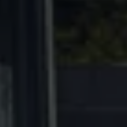
Volkswagen-apps, inloggen en shop
Mobiele telefoon en auto koppelen
Updates voor software, kaarten en radio
Veelgestelde vragen
Banden
Garantie
Navigatie-update
Service Scan
Schade
Volkswagen legt uit
Accessoires
Verzekering
Over Volkswagen
Volkswagen en TeamNL
Volkswagen en Oranje
Volkswagen en SEA Water
Volkswagen Clubs
Universele autobedrijven
Volkswagen GTI
Contact