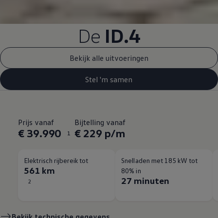
De
ID.4
Bekijk alle uitvoeringen
Stel 'm samen
Prijs vanaf
Bijtelling vanaf
€ 39.990
€ 229 p/m
1
Elektrisch rijbereik tot
Snelladen met 185 kW tot
561 km
80% in
27 minuten
2
Bekijk technische gegevens