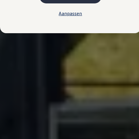
Plug-in hybride
Mild hybride
Aanpassen
Full hybride
Elektrisch rijden
Elektrische modellen
Actieradius
Opladen
Kosten
EV-routeplanner
Meer over opladen
Bereken het elektrische rijbereik
Meer over plug-in hybride
Service & Onderhoud
Onderhoud
Economy Service
Aircoservice
Onderhoudsbeurt
APK
Elektrisch
Pechhulp
Autosleutel kwijt
Instructieboekje
ID. Software-updates
Digitale extra's
Vind diensten voor jouw model