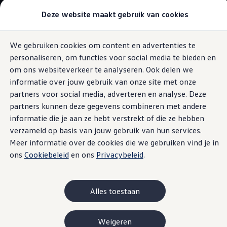
Modellen & Samenstellen
Deze website maakt gebruik van cookies
Stel jouw Volkswagen samen
Onze voorraad
Onze occasions
We gebruiken cookies om content en advertenties te
Ga naar
Ga
Bekijk onze acties
personaliseren, om functies voor social media te bieden en
pagina
naar
Vergelijk onze modellen
Black Style pakket
content
footer
Lease & Financiering
om ons websiteverkeer te analyseren. Ook delen we
Zakelijk
informatie over jouw gebruik van onze site met onze
Full Operational Lease
partners voor social media, adverteren en analyse. Deze
Financial Lease
Bijtelling
partners kunnen deze gegevens combineren met andere
Hoogglans zwart en
Eigen bijdrage
informatie die je aan ze hebt verstrekt of die ze hebben
Help mij kiezen
verzameld op basis van jouw gebruik van hun services.
Privé
sportieve details
Private Lease
Meer informatie over de cookies die we gebruiken vind je in
Financieren
ons
Cookiebeleid
en ons
Privacybeleid
.
Help mij kiezen
Help mij kiezen
Full Operational Lease
Private Lease
Alles toestaan
Verzekering
Elektrisch & Hybride
Hybride rijden
Weigeren
Hybride modellen