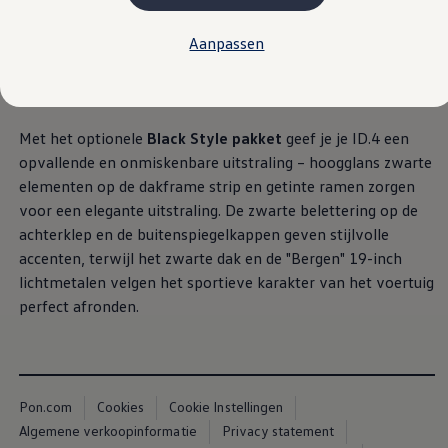
Plug-in hybride
Mild hybride
Aanpassen
Full hybride
Elektrisch rijden
Elektrische modellen
Actieradius
Opladen
Kosten
Met het optionele
Black Style pakket
geef je je ID.4 een
EV-routeplanner
opvallende en onmiskenbare uitstraling – hoogglans zwarte
Meer over opladen
elementen op de dakframe strip en getinte ramen zorgen
Bereken het elektrische rijbereik
Meer over plug-in hybride
voor een elegante uitstraling. De zwarte belettering op de
Meer over bidirectioneel laden
achterklep en de buitenspiegelkappen geven stijlvolle
Service & Onderhoud
accenten, terwijl het zwarte dak en de "Bergen" 19-inch
Onderhoud
Economy Service
lichtmetalen velgen het sportieve karakter van het voertuig
Aircoservice
perfect afronden.
Onderhoudsbeurt
APK
Elektrisch
Pechhulp
Autosleutel kwijt
Instructieboekje
Pon.com
Cookies
Cookie Instellingen
ID. Software-updates
Algemene verkoopinformatie
Privacy statement
Digitale extra's