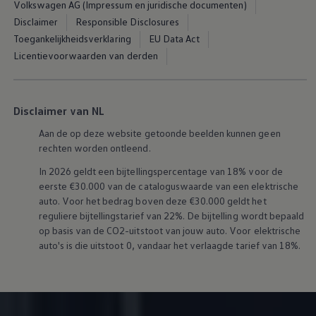
Volkswagen AG (Impressum en juridische documenten)
Vind diensten voor jouw model
Volkswagen-apps, inloggen en shop
Disclaimer
Responsible Disclosures
Mobiele telefoon en auto koppelen
Toegankelijkheidsverklaring
EU Data Act
Updates voor software, kaarten en radio
Licentievoorwaarden van derden
Veelgestelde vragen
Banden
Garantie
Navigatie-update
Service Scan
Disclaimer van NL
Schade
Aan de op deze website getoonde beelden kunnen geen
Volkswagen legt uit
Accessoires
rechten worden ontleend.
Verzekering
In 2026 geldt een bijtellingspercentage van 18% voor de
Over Volkswagen
Volkswagen en TeamNL
eerste €30.000 van de cataloguswaarde van een elektrische
Volkswagen en Oranje
auto. Voor het bedrag boven deze €30.000 geldt het
Volkswagen en SEA Water
reguliere bijtellingstarief van 22%. De bijtelling wordt bepaald
Volkswagen Clubs
op basis van de CO2-uitstoot van jouw auto. Voor elektrische
Universele autobedrijven
auto's is die uitstoot 0, vandaar het verlaagde tarief van 18%.
Volkswagen GTI
Contact