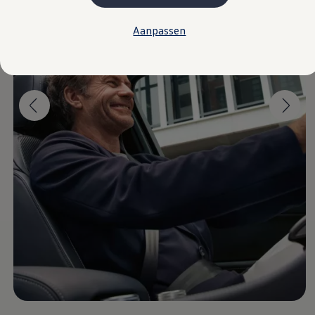
Plug-in hybride
Mild hybride
Aanpassen
Full hybride
Elektrisch rijden
Elektrische modellen
Actieradius
Opladen
Kosten
EV-routeplanner
Meer over opladen
Bereken het elektrische rijbereik
Meer over plug-in hybride
Meer over bidirectioneel laden
Service & Onderhoud
Onderhoud
Economy Service
Aircoservice
Onderhoudsbeurt
APK
Elektrisch
Pechhulp
Autosleutel kwijt
Instructieboekje
ID. Software-updates
Digitale extra's