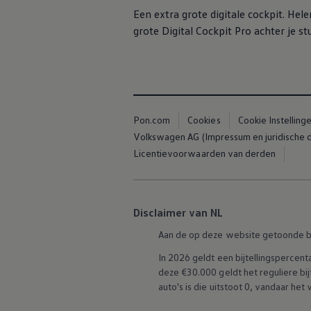
Vind diensten voor jouw model
Een extra grote digitale cockpit. Hel
Volkswagen-apps, inloggen en shop
grote Digital Cockpit Pro achter je st
Mobiele telefoon en auto koppelen
Updates voor software, kaarten en radio
Veelgestelde vragen
Banden
Garantie
Navigatie-update
Service Scan
Schade
Pon.com
Cookies
Cookie Instelling
Volkswagen legt uit
Volkswagen AG (Impressum en juridische
Accessoires
Licentievoorwaarden van derden
Verzekering
Over Volkswagen
Volkswagen en TeamNL
Volkswagen en Oranje
Volkswagen en SEA Water
Disclaimer van NL
Volkswagen Clubs
Universele autobedrijven
Aan de op deze website getoonde b
Volkswagen GTI
Contact
In 2026 geldt een bijtellingsperce
deze €30.000 geldt het reguliere bij
auto's is die uitstoot 0, vandaar het