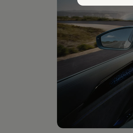
Plug-in hybride
Mild hybride
Full hybride
Elektrisch rijden
Elektrische modellen
Actieradius
Opladen
Kosten
EV-routeplanner
Meer over opladen
Bereken het elektrische rijbereik
Meer over plug-in hybride
Meer over bidirectioneel laden
Service & Onderhoud
Onderhoud
Economy Service
Aircoservice
Onderhoudsbeurt
APK
Elektrisch
Pechhulp
Autosleutel kwijt
Instructieboekje
ID. Software-updates
Digitale extra's