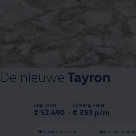
De nieuwe
Tayron
Prijs vanaf
Bijtelling vanaf
€ 52.490
€ 353 p/m
1
Elektrisch rijbereik tot
Ruimte voor genoe