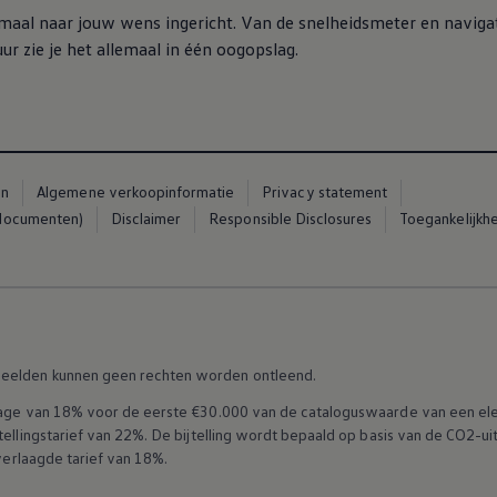
emaal naar jouw wens ingericht. Van de snelheidsmeter en navigati
uur zie je het allemaal in één oogopslag.
en
Algemene verkoopinformatie
Privacy statement
 documenten)
Disclaimer
Responsible Disclosures
Toegankelijkhe
eelden kunnen geen rechten worden ontleend.
ntage van 18% voor de eerste €30.000 van de cataloguswaarde van een el
tellingstarief van 22%. De bijtelling wordt bepaald op basis van de CO2-ui
 verlaagde tarief van 18%.